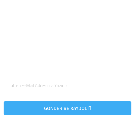
Hizmetlerimiz
Blog
E-Katalog
Banka Hesapları
E-Posta Bültenimize
Kaydolun
Düzenli olarak projelerimiz hakkında bilgilendirici bültenler
gönderiyoruz.
GÖNDER VE KAYDOL