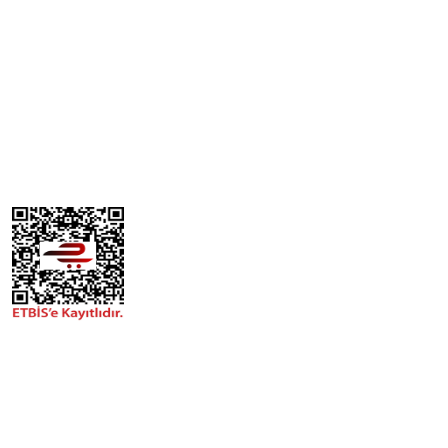
Kurumsal
İşimize geniş bir bakış açısıyla yaklaşıp hayal ederiz, farklı
çözüm yolları ve yeni fikirlerle yaklaşımda bulunuruz. Sizler
için de ne yapabileceğimizi bilmek isteriz, bizimle iletişime
geçip tanışmaya ne dersiniz?
Hızlı Menü
Hakkımızda
İletişim
Ürünlerimiz